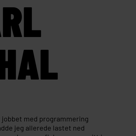
ARL
HAL
ar jobbet med programmering
adde jeg allerede lastet ned