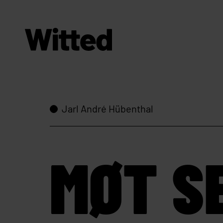
Jarl André Hübenthal
MØT SE