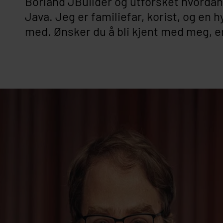
Borland JBuilder og utforsket hvordan
Java. Jeg er familiefar, korist, og en
med. Ønsker du å bli kjent med meg, er 