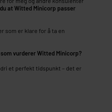
re for meg og andre konsulenter
du at Witted Minicorp passer
r som er klare for å ta en
r som vurderer Witted Minicorp?
ldri et perfekt tidspunkt – det er