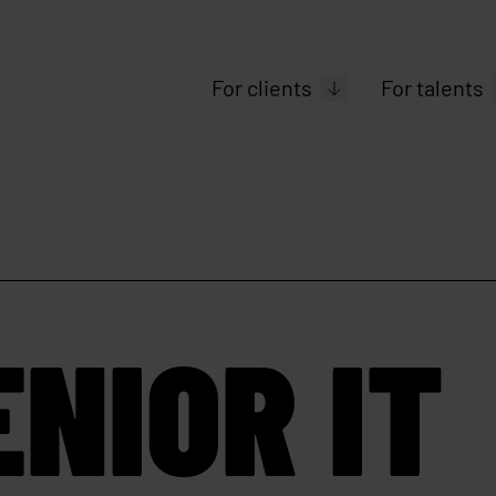
For clients
For talents
NIOR IT