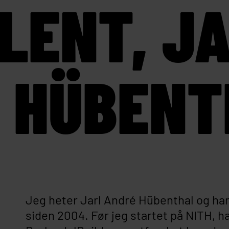
LENT, J
 HÜBENT
Jeg heter Jarl André Hübenthal og h
siden 2004. Før jeg startet på NITH, h