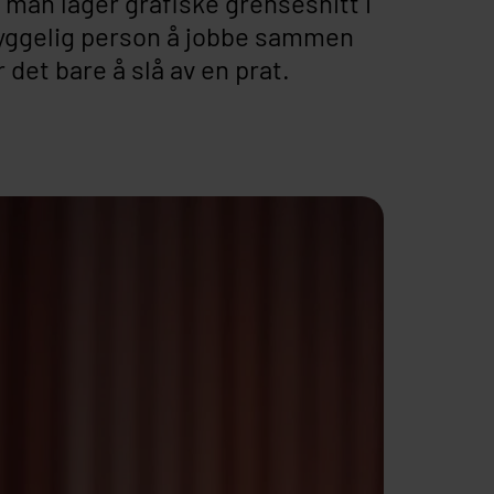
 man lager grafiske grensesnitt i
 hyggelig person å jobbe sammen
det bare å slå av en prat.