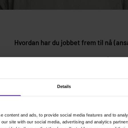
Hvordan har du jobbet frem til nå (ans
Jeg har vært fast ansatt i flere år, men
jobbet med startups og senere som tek
konsulenthus. Etter en kort periode so
hos Brønnøysundregistrene gjennom 
Details
konsulenthuset og Witted.
Hvilke alternativer vurderte du, og hvo
e content and ads, to provide social media features and to analy
 our site with our social media, advertising and analytics partn