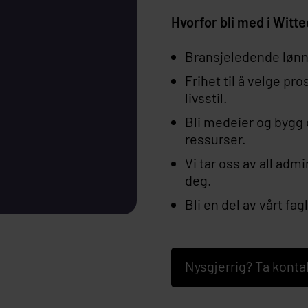
Hvorfor bli med i Witt
Bransjeledende lønn
Frihet til å velge pr
livsstil.
Bli medeier og bygg d
ressurser.
Vi tar oss av all adm
deg.
Bli en del av vårt fa
Nysgjerrig? Ta konta