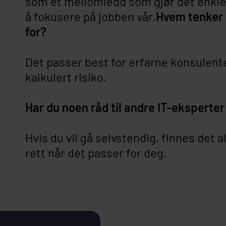
som et mellomledd som gjør det enkle
å fokusere på jobben vår.
Hvem tenker 
for?
Det passer best for erfarne konsulente
kalkulert risiko.
Har du noen råd til andre IT-eksperte
Hvis du vil gå selvstendig, finnes det a
rett når det passer for deg.