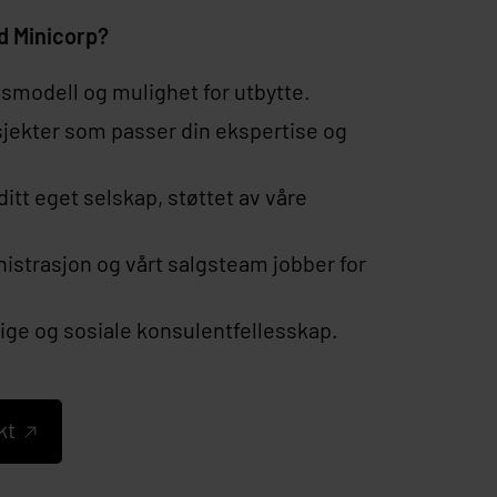
ed Minicorp?
smodell og mulighet for utbytte.
osjekter som passer din ekspertise og
itt eget selskap, støttet av våre
inistrasjon og vårt salgsteam jobber for
glige og sosiale konsulentfellesskap.
kt