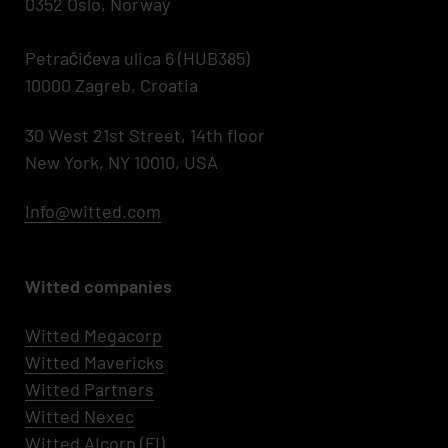
0352 Oslo, Norway
Petračićeva ulica 6 (HUB385)
10000 Zagreb, Croatia
30 West 21st Street, 14th floor
New York, NY 10010, USA
Info@witted.com
Witted companies
Witted Megacorp
Witted
Mavericks
Witted Partners
Witted Nexec
Witted AIcorp
(FI)