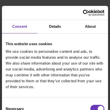
4 Sæt din pris
Consent
Details
About
Hos Witted er det dig der bestemmer. Du sætter
din egen timepris og fakturerer Witted i
This website uses cookies
slutningen af måneden. Vi tager os af at fakturere
We use cookies to personalise content and ads, to
slutkunden. Vi tager ingen kommission eller
provide social media features and to analyse our traffic.
andre mystiske gebyrer - vores service er 100%
We also share information about your use of our site with
gratis for vores talenter.
our social media, advertising and analytics partners who
5 Lad os snakke!
may combine it with other information that you’ve
provided to them or that they’ve collected from your use
Når det passer dig at tale om freelancing,
of their services.
entreprenørskab og markedsudsigter, så er vi der
for dig. Vi tilbyder også at vejlede dig i, hvilke
færdigheder du kunne tilegne dig for at sikre, at
Consent
der også er bud efter dig i fremtiden.
Necessary
Selection